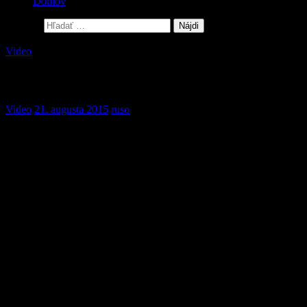
Domov
Hľadať:
Video
MilSim casualty system guide
Video
21. augusta 2015
ruso
Inšpirácia pre systém oživovania z Poľska