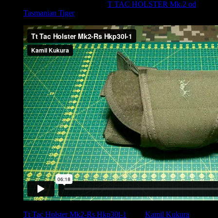
Video recenzia na holster T
T TAC HOLSTER Mk.2 od
Tasmanian Tiger
Tt Tac Holster Mk2-Rs Hkp30l-1
from
Kamil Kukura
on