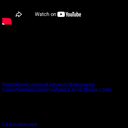
Comments
comments
Navigácia článkami
Predchádzajúci príspevok
Advanced Marksmanship
Course
Nasledujúci príspevok
Nábor k Royal Marines v Nitre
Facebook
This message is only visible to admins.
Problem displaying Facebook posts.
Click to show error