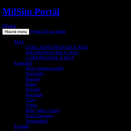
MilSim Portál
Hľadať
Preskočiť na obsah
Hlavné menu
MAS
ZÁKLADNÉ PRAVIDLÁ MAS
MILSIM PRAVIDLÁ MAS
LARP PRAVIDLÁ MAS
Kategórie
Prečo milsim-portál?
Pozvánky
Reporty
Blogy
Návody
Recenzie
Tímy
Video
Blue Valley Series
Nová Javorina
Nezaradené
Kontakt