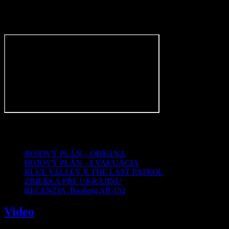
Error:
Error validating access token: The session has been
invalidated because the user changed their password or Facebook
has changed the session for security reasons.
Type:
OAuthException
Subcode:
460
Najnovšie články
BOJOVÝ PLÁN – OBRANA
BOJOVÝ PLÁN – EVAKUÁCIA
BLUE VALLEY X THE LAST PATROL
ZBIERKA PRE UKRAJINU
RECENZIA: Baofeng AR-152
Video