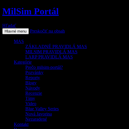
MilSim Portál
Hľadať
Preskočiť na obsah
Hlavné menu
MAS
ZÁKLADNÉ PRAVIDLÁ MAS
MILSIM PRAVIDLÁ MAS
LARP PRAVIDLÁ MAS
Kategórie
Prečo milsim-portál?
Pozvánky
Reporty
Blogy
Návody
Recenzie
Tímy
Video
Blue Valley Series
Nová Javorina
Nezaradené
Kontakt