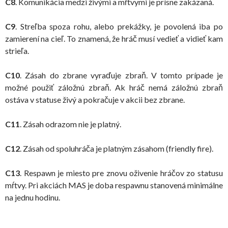
C8
. Komunikácia medzi živými a mŕtvymi je prísne zakázaná.
C9
. Streľba spoza rohu, alebo prekážky, je povolená iba po
zamierení na cieľ. To znamená, že hráč musí vedieť a vidieť kam
strieľa.
C10
. Zásah do zbrane vyraďuje zbraň. V tomto prípade je
možné použiť záložnú zbraň. Ak hráč nemá záložnú zbraň
ostáva v statuse živý a pokračuje v akcii bez zbrane.
C11
. Zásah odrazom nie je platný.
C12
. Zásah od spoluhráča je platným zásahom (friendly fire).
C13
. Respawn je miesto pre znovu oživenie hráčov zo statusu
mŕtvy. Pri akciách MAS je doba respawnu stanovená minimálne
na jednu hodinu.