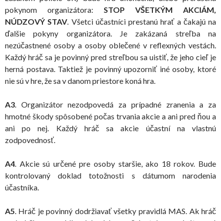
pokynom organizátora:
STOP VŠETKÝM AKCIÁM,
NÚDZOVÝ STAV
. Všetci účastníci prestanú hrať a čakajú na
ďalšie pokyny organizátora. Je zakázaná streľba na
nezúčastnené osoby a osoby oblečené v reflexných vestách.
Každý hráč sa je povinný pred streľbou sa uistiť, že jeho cieľ je
herná postava. Taktiež je povinný upozorniť iné osoby, ktoré
nie sú v hre, že sa v danom priestore koná hra.
A3
. Organizátor nezodpovedá za prípadné zranenia a za
hmotné škody spôsobené počas trvania akcie a ani pred ňou a
ani po nej. Každý hráč sa akcie účastní na vlastnú
zodpovednosť.
A4
. Akcie sú určené pre osoby staršie, ako 18 rokov. Bude
kontrolovaný doklad totožnosti s dátumom narodenia
účastníka.
A5
. Hráč je povinný dodržiavať všetky pravidlá MAS. Ak hráč