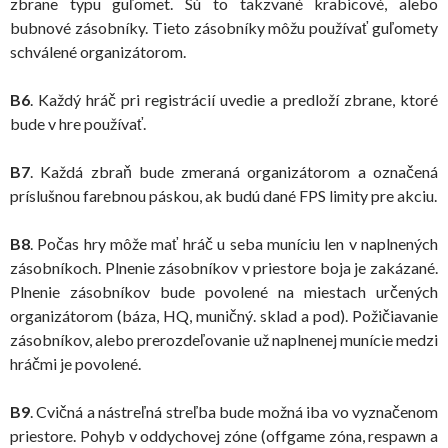
zbrane typu guľomet. Sú to takzvané krabicové, alebo
bubnové zásobníky. Tieto zásobníky môžu používať guľomety
schválené organizátorom.
B6
. Každý hráč pri registrácií uvedie a predloží zbrane, ktoré
bude v hre používať.
B7
. Každá zbraň bude zmeraná organizátorom a označená
príslušnou farebnou páskou, ak budú dané FPS limity pre akciu.
B8
. Počas hry môže mať hráč u seba muníciu len v naplnených
zásobníkoch. Plnenie zásobníkov v priestore boja je zakázané.
Plnenie zásobníkov bude povolené na miestach určených
organizátorom (báza, HQ, muničný. sklad a pod). Požičiavanie
zásobníkov, alebo prerozdeľovanie už naplnenej munície medzi
hráčmi je povolené.
B9
. Cvičná a nástreľná streľba bude možná iba vo vyznačenom
priestore. Pohyb v oddychovej zóne (offgame zóna, respawn a