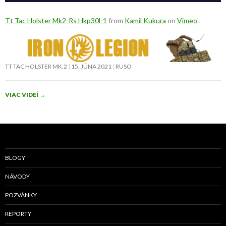
Tt Tac Holster Mk2-Rs Hkp30l-1
from
Kamil Kukura
on
Vimeo
.
TT TAC HOLSTER MK.2
15. JÚNA 2021
RUSO
VIAC VIDEÍ
→
BLOGY
NÁVODY
POZVÁNKY
REPORTY