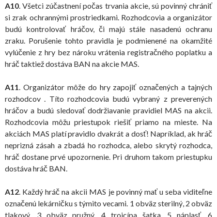
A10
. Všetci zúčastnení počas trvania akcie, sú povinný chrániť
si zrak ochrannými prostriedkami. Rozhodcovia a organizátor
budú kontrolovať hráčov, či majú stále nasadenú ochranu
zraku. Porušenie tohto pravidla je podmienené na okamžité
vylúčenie z hry bez nároku vrátenia registračného poplatku a
hráč taktiež dostáva BAN na akcie MAS.
A11
. Organizátor môže do hry zapojiť označených a tajných
rozhodcov . Títo rozhodcovia budú vybraný z preverených
hráčov a budú sledovať dodržiavanie pravidiel MAS na akcii.
Rozhodcovia môžu priestupok riešiť priamo na mieste. Na
akciách MAS platí pravidlo dvakrát a dosť! Napríklad, ak hráč
neprizná zásah a zbadá ho rozhodca, alebo skrytý rozhodca,
hráč dostane prvé upozornenie. Pri druhom takom priestupku
dostáva hráč BAN.
A12
. Každý hráč na akcii MAS je povinný mať u seba viditeľne
označenú lekárničku s týmito vecami. 1 obväz sterilný, 2 obväz
tlakový, 3 obväz pružný, 4 trojcípa šatka, 5 náplasť, 6