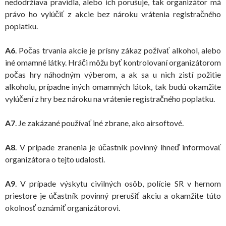
nedodržiava pravidla, alebo ich porušuje, tak organizátor má
právo ho vylúčiť z akcie bez nároku vrátenia registračného
poplatku.
A6
. Počas trvania akcie je prísny zákaz požívať alkohol, alebo
iné omamné látky. Hráči môžu byť kontrolovaní organizátorom
počas hry náhodným výberom, a ak sa u nich zistí požitie
alkoholu, prípadne iných omamných látok, tak budú okamžite
vylúčení z hry bez nároku na vrátenie registračného poplatku.
A7
. Je zakázané používať iné zbrane, ako airsoftové.
A8
. V prípade zranenia je účastník povinný ihneď informovať
organizátora o tejto udalosti.
A9
. V prípade výskytu civilných osôb, polície SR v hernom
priestore je účastník povinný prerušiť akciu a okamžite túto
okolnosť oznámiť organizátorovi.