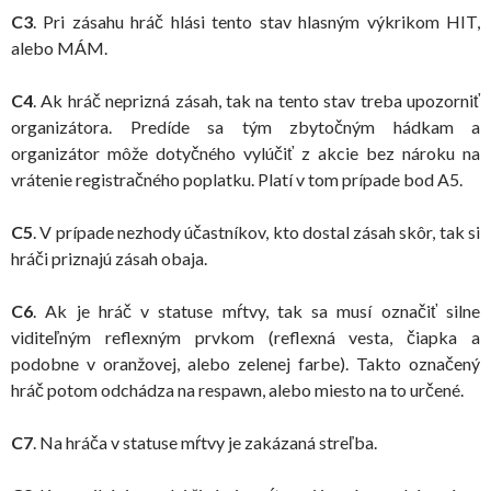
C3
. Pri zásahu hráč hlási tento stav hlasným výkrikom HIT,
alebo MÁM.
C4
. Ak hráč neprizná zásah, tak na tento stav treba upozorniť
organizátora. Predíde sa tým zbytočným hádkam a
organizátor môže dotyčného vylúčiť z akcie bez nároku na
vrátenie registračného poplatku. Platí v tom prípade bod A5.
C5
. V prípade nezhody účastníkov, kto dostal zásah skôr, tak si
hráči priznajú zásah obaja.
C6
. Ak je hráč v statuse mŕtvy, tak sa musí označiť silne
viditeľným reflexným prvkom (reflexná vesta, čiapka a
podobne v oranžovej, alebo zelenej farbe). Takto označený
hráč potom odchádza na respawn, alebo miesto na to určené.
C7
. Na hráča v statuse mŕtvy je zakázaná streľba.