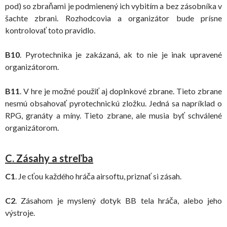
pod) so zbraňami je podmienený ich vybitím a bez zásobníka v
šachte zbrani. Rozhodcovia a organizátor bude prísne
kontrolovať toto pravidlo.
B10
. Pyrotechnika je zakázaná, ak to nie je inak upravené
organizátorom.
B11
. V hre je možné použiť aj doplnkové zbrane. Tieto zbrane
nesmú obsahovať pyrotechnickú zložku. Jedná sa napríklad o
RPG, granáty a míny. Tieto zbrane, ale musia byť schválené
organizátorom.
C. Zásahy a streľba
C1
. Je cťou každého hráča airsoftu, priznať si zásah.
C2
. Zásahom je myslený dotyk BB tela hráča, alebo jeho
výstroje.