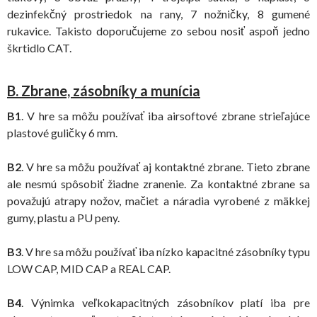
dezinfekčný prostriedok na rany, 7 nožničky, 8 gumené
rukavice. Takisto doporučujeme zo sebou nosiť aspoň jedno
škrtidlo CAT.
B. Zbrane, zásobníky a munícia
B1
. V hre sa môžu používať iba airsoftové zbrane strieľajúce
plastové guličky 6 mm.
B2
. V hre sa môžu používať aj kontaktné zbrane. Tieto zbrane
ale nesmú spôsobiť žiadne zranenie. Za kontaktné zbrane sa
považujú atrapy nožov, mačiet a náradia vyrobené z mäkkej
gumy, plastu a PU peny.
B3
. V hre sa môžu používať iba nízko kapacitné zásobníky typu
LOW CAP, MID CAP a REAL CAP.
B4
. Výnimka veľkokapacitných zásobníkov platí iba pre