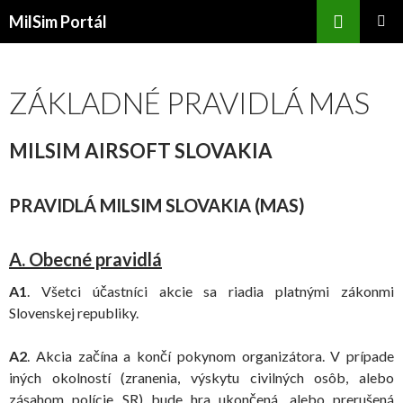
Hľadať
MilSim Portál
PRESKOČIŤ
HLAVNÉ
NA
MENU
OBSAH
ZÁKLADNÉ PRAVIDLÁ MAS
MILSIM AIRSOFT SLOVAKIA
PRAVIDLÁ MILSIM SLOVAKIA (MAS)
A. Obecné pravidlá
A1
. Všetci účastníci akcie sa riadia platnými zákonmi
Slovenskej republiky.
A2
. Akcia začína a končí pokynom organizátora. V prípade
iných okolností (zranenia, výskytu civilných osôb, alebo
zásahom polície SR) bude hra ukončená, alebo prerušená