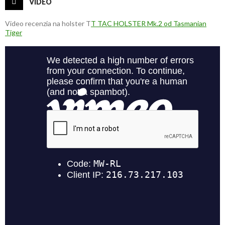
VIDEO
Video recenzia na holster T
T TAC HOLSTER Mk.2 od Tasmanian
Tiger