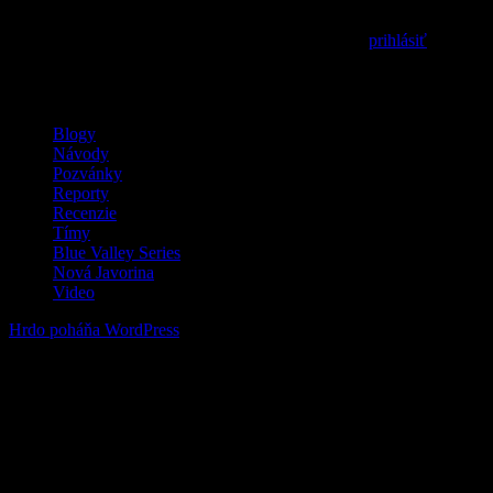
Prepáčte, ale pred zanechaním komentára sa musíte
prihlásiť
.
MilSim / LARP / Airsoft
Blogy
Návody
Pozvánky
Reporty
Recenzie
Tímy
Blue Valley Series
Nová Javorina
Video
Hrdo poháňa WordPress