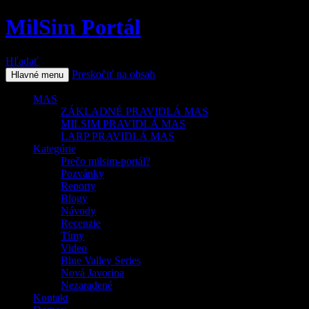
MilSim Portál
Hľadať
Preskočiť na obsah
Hlavné menu
MAS
ZÁKLADNÉ PRAVIDLÁ MAS
MILSIM PRAVIDLÁ MAS
LARP PRAVIDLÁ MAS
Kategórie
Prečo milsim-portál?
Pozvánky
Reporty
Blogy
Návody
Recenzie
Tímy
Video
Blue Valley Series
Nová Javorina
Nezaradené
Kontakt