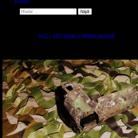
Domov
Hľadať:
12
11. februára 2016
1427 × 1005
Sniper v MilSim prostredí