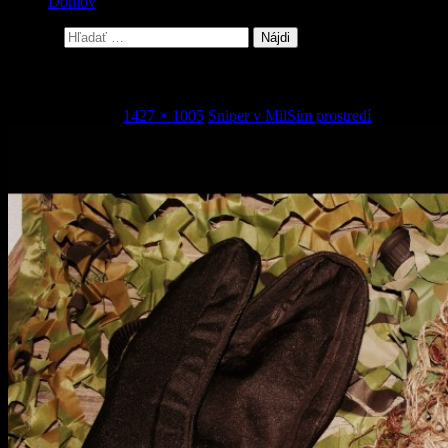
Domov
Hľadať:
11
11. februára 2016
1427 × 1005
Sniper v MilSim prostredí