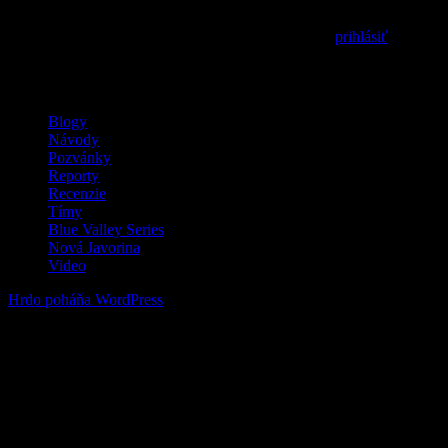
Prepáčte, ale pred zanechaním komentára sa musíte
prihlásiť
.
MilSim / LARP / Airsoft
Blogy
Návody
Pozvánky
Reporty
Recenzie
Tímy
Blue Valley Series
Nová Javorina
Video
Hrdo poháňa WordPress