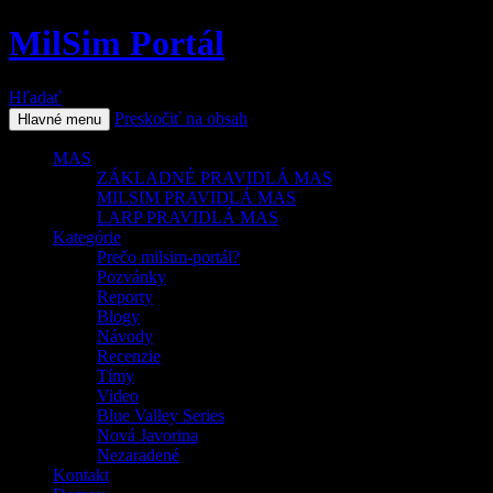
MilSim Portál
Hľadať
Preskočiť na obsah
Hlavné menu
MAS
ZÁKLADNÉ PRAVIDLÁ MAS
MILSIM PRAVIDLÁ MAS
LARP PRAVIDLÁ MAS
Kategórie
Prečo milsim-portál?
Pozvánky
Reporty
Blogy
Návody
Recenzie
Tímy
Video
Blue Valley Series
Nová Javorina
Nezaradené
Kontakt