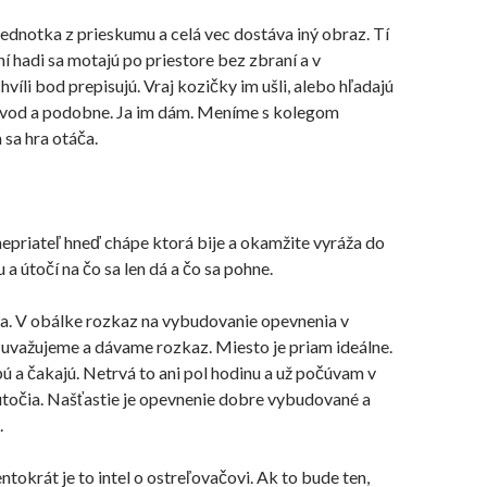
jednotka z prieskumu a celá vec dostáva iný obraz. Tí
 hadi sa motajú po priestore bez zbraní a v
víli bod prepisujú. Vraj kozičky im ušli, alebo hľadajú
vod a podobne. Ja im dám. Meníme s kolegom
sa hra otáča.
epriateľ hneď chápe ktorá bije a okamžite vyráža do
u a
útočí
na čo sa len dá a čo sa pohne.
a. V obálke rozkaz na vybudovanie opevnenia v
u uvažujeme a dávame rozkaz. Miesto je priam ideálne.
ú a čakajú. Netrvá to ani pol hodinu a už počúvam v
útočia.
Našťastie
je opevnenie dobre vybudované a
.
ntokrát je to intel o
ostreľovačovi.
Ak to bude ten,