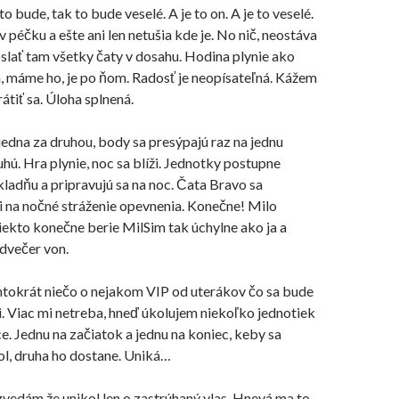
o bude, tak to bude veselé. A je to on. A je to veselé.
v péčku a ešte ani len netušia kde je. No nič, neostáva
oslať tam všetky čaty v dosahu. Hodina plynie ako
, máme ho, je po ňom. Radosť je neopísateľná. Kážem
átiť sa. Úloha splnená.
jedna za druhou, body sa
presýpajú
raz na jednu
uhú. Hra plynie, noc sa blíži. Jednotky postupne
ladňu a pripravujú sa na noc. Čata Bravo sa
i na nočné stráženie opevnenia. Konečne! Milo
ekto konečne berie MilSim tak úchylne ako ja a
dvečer von.
ntokrát niečo o nejakom VIP od uterákov čo sa bude
. Viac mi netreba, hneď úkolujem niekoľko jednotiek
ce. Jednu na začiatok a jednu na koniec, keby sa
l, druha ho dostane. Uniká…
vedám že unikol len o zastrúhaný vlas. Hnevá ma to,