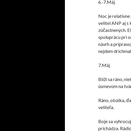
6.-7.Máj
Noc je relatívne
velitel ANP aj s
zúčastnených. E
spoluprácu pri 
návrh a pripravu
nejdem drichmať
7.Máj
Blíži sa ráno, ni
úsmevom na tvári
Ráno, obálka,
ďa
veliteľa.
Boje sa vyhrocuj
prichádza. Rádi