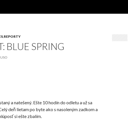
ES
,
REPORTY
: BLUE SPRING
RUSO
taný a natešený. Ešte 10 hodín do odletu a už sa
Celý deň lietam po byte ako s nasoleným zadkom a
lúposť si ešte zbalím.