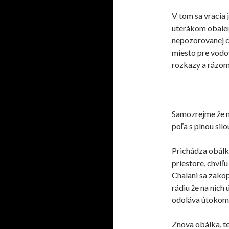
V tom sa vracia 
uterákom obalení
nepozorovanej ch
miesto pre vodo
rozkazy a rázom 
Samozrejme že n
poľa s plnou silo
Prichádza obálk
priestore, chvíľ
Chalani sa zakop
rádiu že na nich 
odoláva útokom
Znova obálka, te