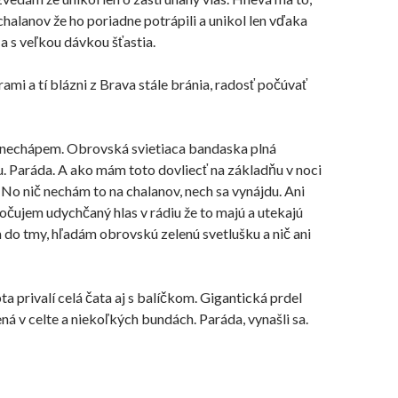
chalanov že ho poriadne potrápili a unikol len vďaka
a s veľkou dávkou
šťastia.
rami a tí blázni z Brava stále bránia, radosť počúvať
 nechápem. Obrovská svietiaca bandaska plná
u. Paráda. A ako mám toto dovliecť na
základňu
v noci
o nič nechám to na chalanov, nech sa vynájdu. Ani
počujem udychčaný hlas v rádiu že to majú a utekajú
do tmy, hľadám obrovskú zelenú svetlušku a nič ani
ta privalí celá čata aj s balíčkom. Gigantická prdel
ná v celte a
niekoľkých
bundách. Paráda, vynašli sa.