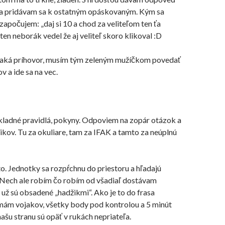
 a pridávam sa k ostatným opáskovaným. Kým sa
 započujem: „daj si 10 a chod za veliteľom ten ťa
ten neborák vedel že aj
veliteľ
skoro klikoval :D
čaká príhovor, musím tým zeleným mužíčkom povedať
v a ide sa na vec.
kladné pravidlá, pokyny. Odpoviem na zopár otázok a
kov. Tu za okuliare, tam za IFAK a tamto za neúplnú
to. Jednotky sa rozpŕchnu do priestoru a hľadajú
Nech ale robím čo robím od
všadiaľ
dostávam
 už sú obsadené „hadžikmi“. Ako je to do frasa
mám vojakov, všetky body pod kontrolou a 5 minút
našu stranu
sú
op
ä
ť v rukách nepriateľa.