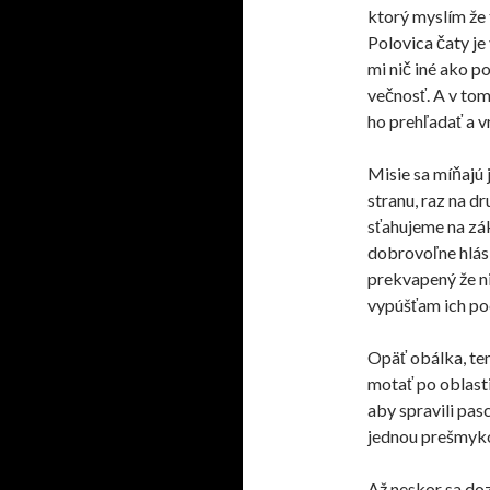
ktorý myslím že t
Polovica čaty je 
mi nič iné ako p
večnosť. A v tom
ho prehľadať a vr
Misie sa míňajú 
stranu, raz na dr
sťahujeme
na zák
dobrovoľne
hlás
prekvapený že ni
vypúšťam ich po
Opäť obálka, te
motať po oblasti
aby spravili pas
jednou prešmyko
Až neskor sa doz