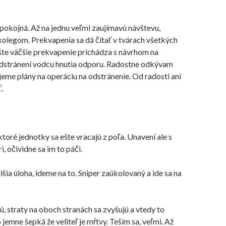
 pokojná. Až na jednu veľmi zaujímavú návštevu,
 kolegom. Prekvapenia sa dá čítať v tvárach všetkých
šte
väčšie
prekvapenie prichádza s návrhom na
odstránení vodcu hnutia odporu. Radostne odkývam
jeme plány na operáciu na odstránenie. Od radosti ani
.
ektoré jednotky sa ešte vracajú z poľa. Unavení ale s
, očividne sa im to páči.
lšia
úloha, ideme na to. Sniper
zaúkolovaný
a ide sa na
ú, straty na oboch stranách sa zvyšujú a vtedy to
o jemne šepká že
veliteľ
je mŕtvy. Teším sa, veľmi. Až