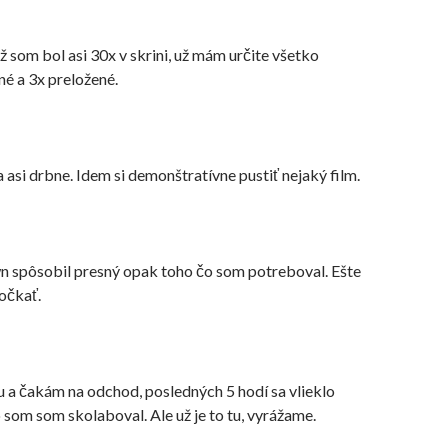
už som bol asi 30x v skrini, už mám určite všetko
é a 3x preložené.
a
asi drbne. Idem si
demonštratívne
pustiť nejaký film.
wn
spôsobil
presný opak toho čo som potreboval. Ešte
očkať.
 a čakám na odchod, posledných 5 hodí sa vlieklo
o som som skolaboval. Ale už je to tu, vyrážame.