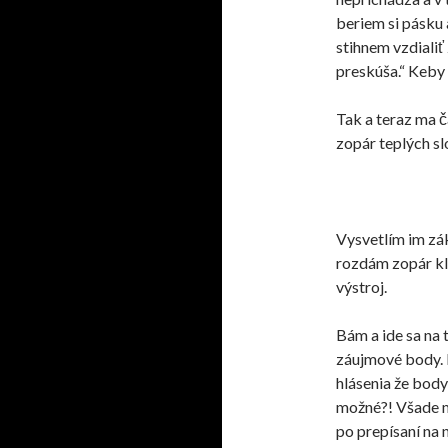
beriem si pásku
stihnem vzdialiť
preskúša.“ Keby 
Tak a teraz ma 
zopár teplých slo
Vysvetlím im zá
rozdám zopár kli
výstroj.
Bám a ide sa na 
záujmové body. 
hlásenia že body
možné
?! V
šade 
po
prepísaní
na 