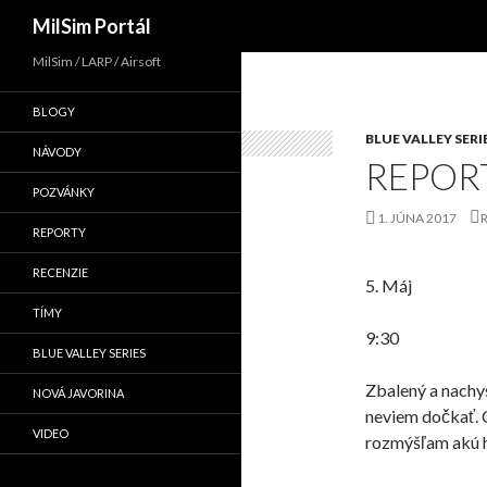
Hľadať
MilSim Portál
MilSim / LARP / Airsoft
BLOGY
BLUE VALLEY SERI
NÁVODY
REPORT
POZVÁNKY
1. JÚNA 2017
REPORTY
RECENZIE
5. M
áj
TÍMY
9:30
BLUE VALLEY SERIES
Zbalený a nachys
NOVÁ JAVORINA
neviem dočkať. 
VIDEO
rozmýšľam
akú
h