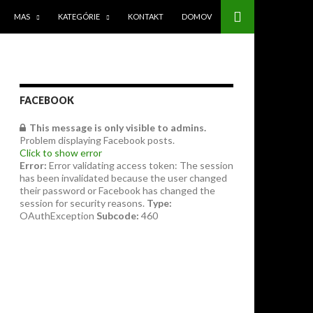
PRESKOČIŤ NA OBSAH
MAS
KATEGÓRIE
KONTAKT
DOMOV
FACEBOOK
This message is only visible to admins.
Problem displaying Facebook posts.
Click to show error
Error:
Error validating access token: The session
has been invalidated because the user changed
their password or Facebook has changed the
session for security reasons.
Type:
OAuthException
Subcode:
460