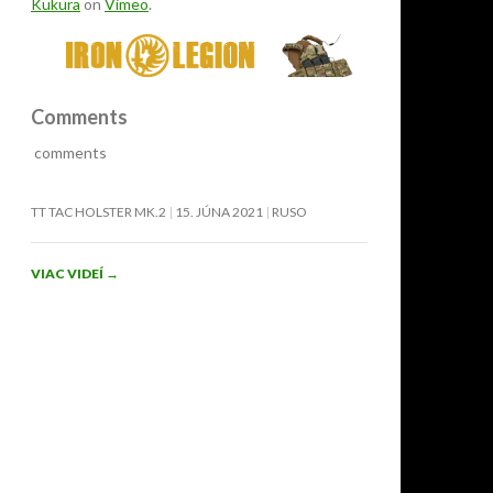
Kukura
on
Vimeo
.
Comments
comments
TT TAC HOLSTER MK.2
15. JÚNA 2021
RUSO
VIAC VIDEÍ
→