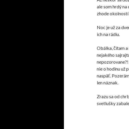
ale som hrdý na 
zhode
okolností
Noc je už za dve
ich na rádiu.
Obálka, čítam a
nej
akého
sajrajt
nepozorovane?! N
nie o hodinu už 
naspäť. Pozerám 
len náznak.
Zrazu sa od chrb
svetlušky zabale