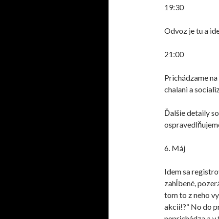
19:30
Odvoz je tu a ide
21:00
Prichádzame na m
chalani a sociali
Ďalšie detaily so
ospravedlňujeme
6. Máj
Idem sa registrov
zahĺbené
, pozer
tom to z neho vyl
akcii!?“ No do p
neprichádza a v