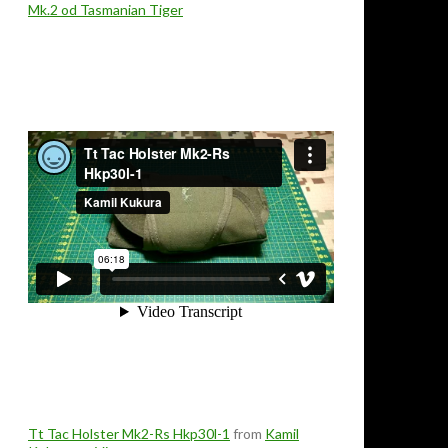
Mk.2 od Tasmanian Tiger
Tt Tac Holster Mk2-Rs Hkp30l-1
from
Kamil