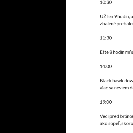
10:30
UŽ len 9 hodín, 
zbalené prebalen
11:30
Ešte 8 hodín
mň
14:00
Black hawk do
viac sa neviem d
19:00
Veci pred bránou
ako
sopeľ
, skor