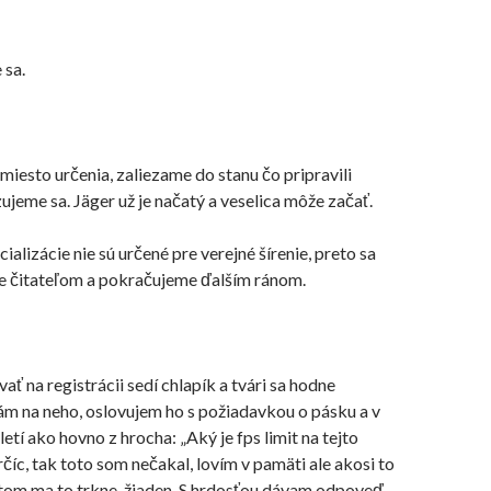
 sa.
iesto určenia, zaliezame do stanu čo pripravili
zujeme sa. J
äger u
ž je načatý a veselica
môže
začať.
cializácie nie sú určené pre verejné
šírenie
, preto sa
 čitateľom a pokračujeme ďalším ránom.
ať na registrácii sedí chlapík a tvári sa hodne
ám na neho, oslovujem ho s požiadavkou o pásku a v
etí ako hovno z hrocha: „Aký je fps limit na tejto
rčíc, tak toto som nečakal, lovím v pamäti ale akosi to
 tom ma to trkne, žiaden. S hrdosťou dávam odpoveď