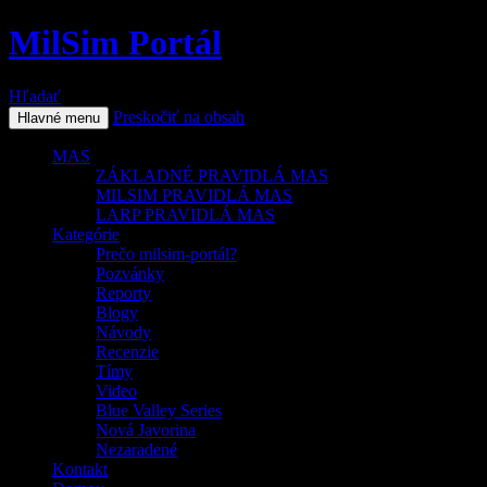
MilSim Portál
Hľadať
Preskočiť na obsah
Hlavné menu
MAS
ZÁKLADNÉ PRAVIDLÁ MAS
MILSIM PRAVIDLÁ MAS
LARP PRAVIDLÁ MAS
Kategórie
Prečo milsim-portál?
Pozvánky
Reporty
Blogy
Návody
Recenzie
Tímy
Video
Blue Valley Series
Nová Javorina
Nezaradené
Kontakt