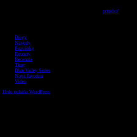
Prepáčte, ale pred zanechaním komentára sa musíte
prihlásiť
.
MilSim / LARP / Airsoft
Blogy
Návody
Pozvánky
Reporty
Recenzie
Tímy
Blue Valley Series
Nová Javorina
Video
Hrdo poháňa WordPress