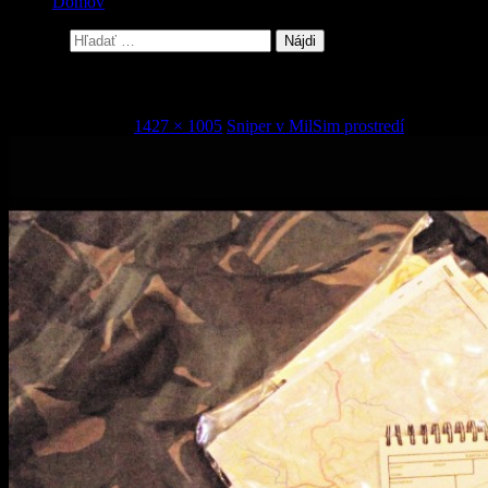
Domov
Hľadať:
4
11. februára 2016
1427 × 1005
Sniper v MilSim prostredí