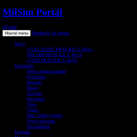
MilSim Portál
Hľadať
Preskočiť na obsah
Hlavné menu
MAS
ZÁKLADNÉ PRAVIDLÁ MAS
MILSIM PRAVIDLÁ MAS
LARP PRAVIDLÁ MAS
Kategórie
Prečo milsim-portál?
Pozvánky
Reporty
Blogy
Návody
Recenzie
Tímy
Video
Blue Valley Series
Nová Javorina
Nezaradené
Kontakt