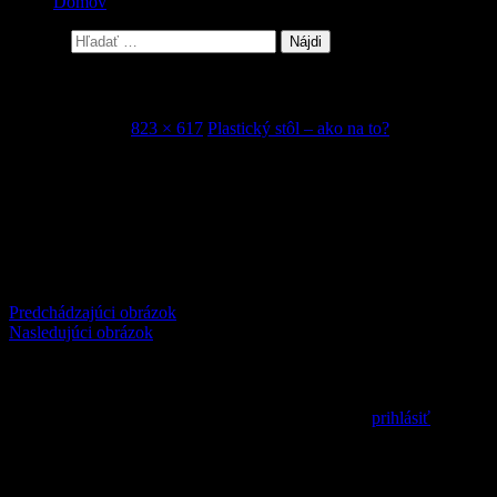
Domov
Hľadať:
4
21. januára 2016
823 × 617
Plastický stôl – ako na to?
Comments
comments
Predchádzajúci obrázok
Nasledujúci obrázok
Pridaj komentár
Prepáčte, ale pred zanechaním komentára sa musíte
prihlásiť
.
MilSim / LARP / Airsoft