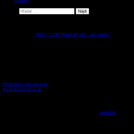
Domov
Hľadať:
2
21. januára 2016
1662 × 1247
Plastický stôl – ako na to?
Comments
comments
Predchádzajúci obrázok
Nasledujúci obrázok
Pridaj komentár
Prepáčte, ale pred zanechaním komentára sa musíte
prihlásiť
.
MilSim / LARP / Airsoft