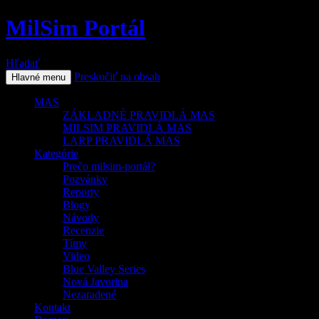
MilSim Portál
Hľadať
Preskočiť na obsah
Hlavné menu
MAS
ZÁKLADNÉ PRAVIDLÁ MAS
MILSIM PRAVIDLÁ MAS
LARP PRAVIDLÁ MAS
Kategórie
Prečo milsim-portál?
Pozvánky
Reporty
Blogy
Návody
Recenzie
Tímy
Video
Blue Valley Series
Nová Javorina
Nezaradené
Kontakt