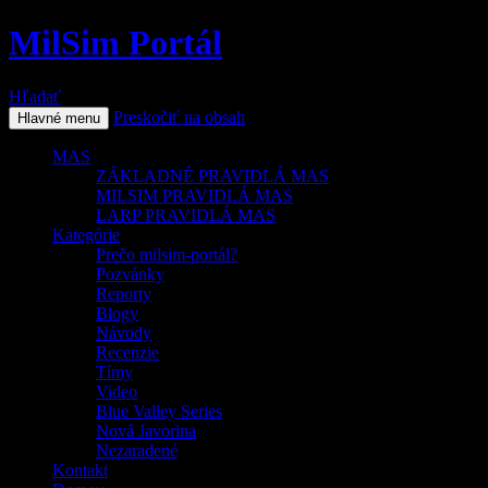
MilSim Portál
Hľadať
Preskočiť na obsah
Hlavné menu
MAS
ZÁKLADNÉ PRAVIDLÁ MAS
MILSIM PRAVIDLÁ MAS
LARP PRAVIDLÁ MAS
Kategórie
Prečo milsim-portál?
Pozvánky
Reporty
Blogy
Návody
Recenzie
Tímy
Video
Blue Valley Series
Nová Javorina
Nezaradené
Kontakt