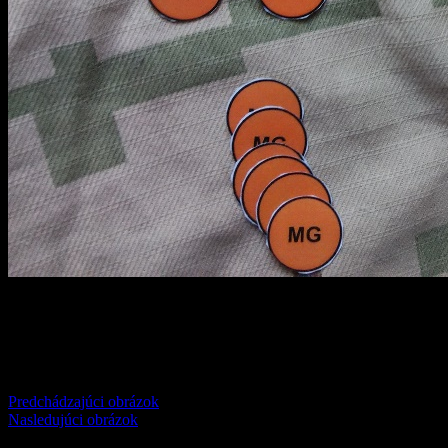
Comments
comments
Predchádzajúci obrázok
Nasledujúci obrázok