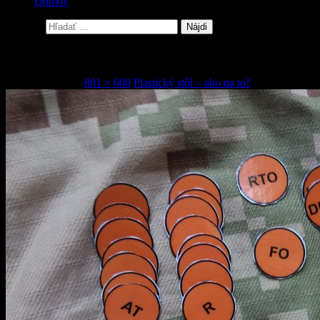
Domov
Hľadať:
10
21. januára 2016
801 × 600
Plastický stôl – ako na to?