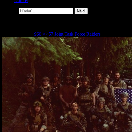
Domov
Hľadať:
11261846_852994824755838_3007277446995551574
1. februára 2016
960 × 457
Joint Task Force Raiders