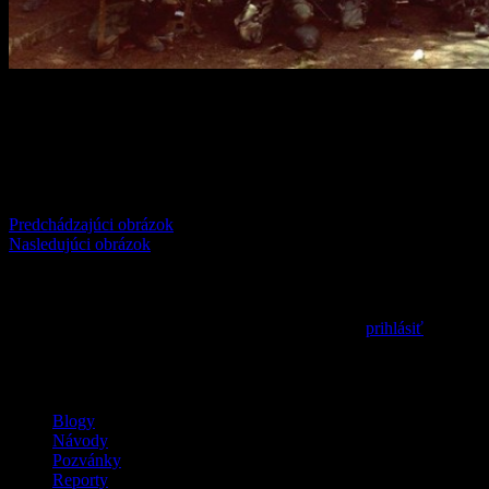
Comments
comments
Predchádzajúci obrázok
Nasledujúci obrázok
Pridaj komentár
Prepáčte, ale pred zanechaním komentára sa musíte
prihlásiť
.
MilSim / LARP / Airsoft
Blogy
Návody
Pozvánky
Reporty