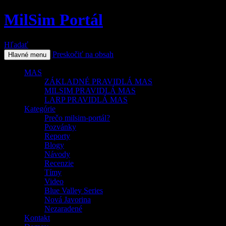
MilSim Portál
Hľadať
Preskočiť na obsah
Hlavné menu
MAS
ZÁKLADNÉ PRAVIDLÁ MAS
MILSIM PRAVIDLÁ MAS
LARP PRAVIDLÁ MAS
Kategórie
Prečo milsim-portál?
Pozvánky
Reporty
Blogy
Návody
Recenzie
Tímy
Video
Blue Valley Series
Nová Javorina
Nezaradené
Kontakt