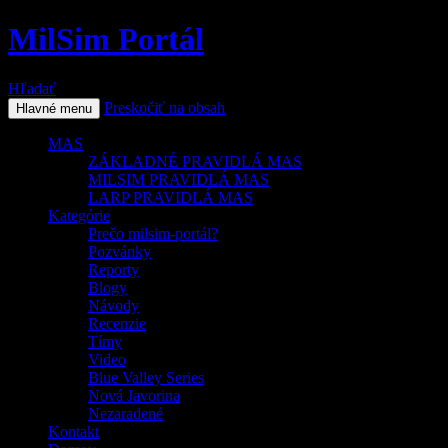
MilSim Portál
Hľadať
Preskočiť na obsah
Hlavné menu
MAS
ZÁKLADNÉ PRAVIDLÁ MAS
MILSIM PRAVIDLÁ MAS
LARP PRAVIDLÁ MAS
Kategórie
Prečo milsim-portál?
Pozvánky
Reporty
Blogy
Návody
Recenzie
Tímy
Video
Blue Valley Series
Nová Javorina
Nezaradené
Kontakt