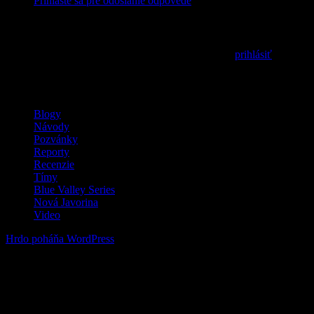
Prihláste sa pre odoslanie odpovede
Pridaj komentár
Prepáčte, ale pred zanechaním komentára sa musíte
prihlásiť
.
MilSim / LARP / Airsoft
Blogy
Návody
Pozvánky
Reporty
Recenzie
Tímy
Blue Valley Series
Nová Javorina
Video
Hrdo poháňa WordPress