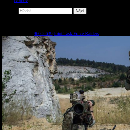
Domov
Hľadať:
11035579_868535706535083_2130004359840302785
1. februára 2016
960 × 639
Joint Task Force Raiders