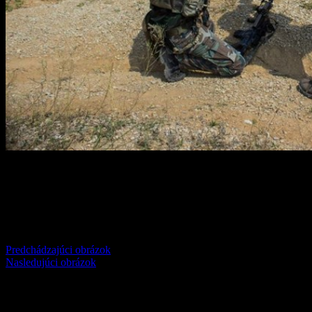
Comments
comments
Predchádzajúci obrázok
Nasledujúci obrázok
Jedna odpoveď na
„11035579_868535706535083_2130004359